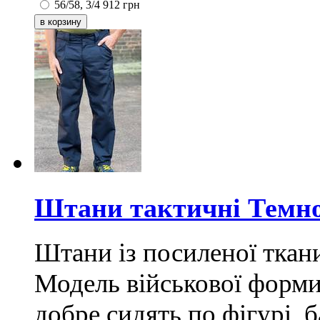
56/58, 3/4
912
грн
Штани тактичні Темно-
Штани із посиленої ткан
Модель військової форми 
добре сидять по фігурі, 