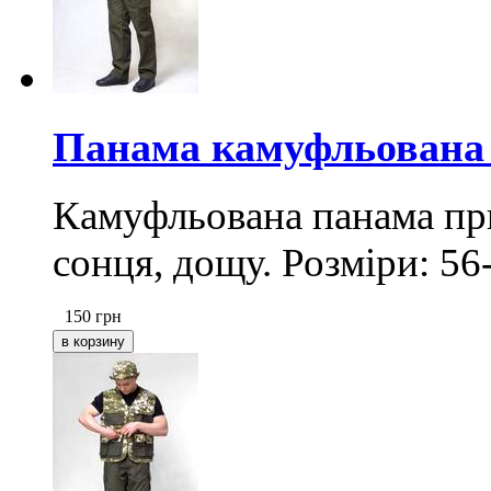
Панама камуфльована
Камуфльована панама при
сонця, дощу. Розміри: 5
150
грн