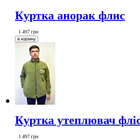
Куртка анорак флис
1 497
грн
Куртка утеплювач флі
1 497
грн