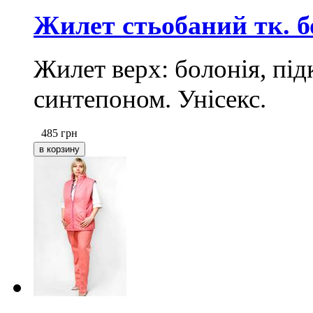
Жилет стьобаний тк. б
Жилет верх: болонія, під
синтепоном. Унісекс.
485
грн