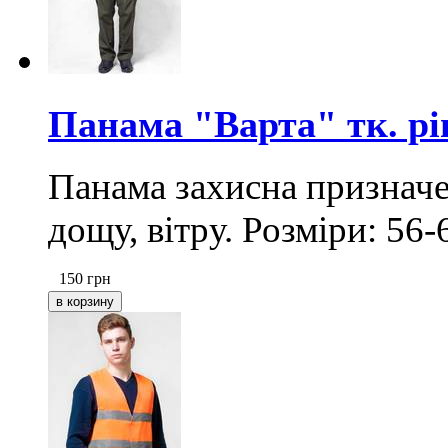
Панама "Варта" тк. рі
Панама захисна призначен
дощу, вітру. Розміри: 56-
150
грн