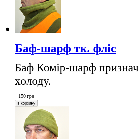
Баф-шарф тк. фліс
Баф Комір-шарф призначе
холоду.
150
грн