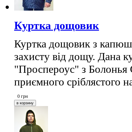
Куртка дощовик
Куртка дощовик з капюшо
захисту від дощу. Дана 
"Проспероус" з Болонья 
приємного сріблястого н
0
грн