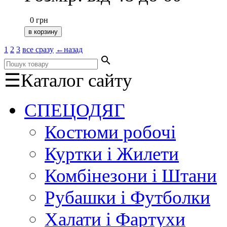
0
грн
1
2
3
все сразу
←назад
search
☰
Каталог сайту
СПЕЦОДЯГ
Костюми робочі
Куртки і Жилети
Комбінезони і Штани
Рубашки і Футболки
Халати і Фартухи