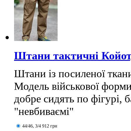
Штани тактичні Койот,
Штани із посиленої ткан
Модель військової форми 
добре сидять по фігурі, 
"невбиваємі"
44/46, 3/4
912
грн