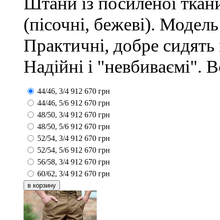
Штани із посиленої ткан
(пісочні, бежеві). Модель
Практичні, добре сидять 
Надійні і "невбиваємі". В
44/46, 3/4
912
670
грн
44/46, 5/6
912
670
грн
48/50, 3/4
912
670
грн
48/50, 5/6
912
670
грн
52/54, 3/4
912
670
грн
52/54, 5/6
912
670
грн
56/58, 3/4
912
670
грн
60/62, 3/4
912
670
грн