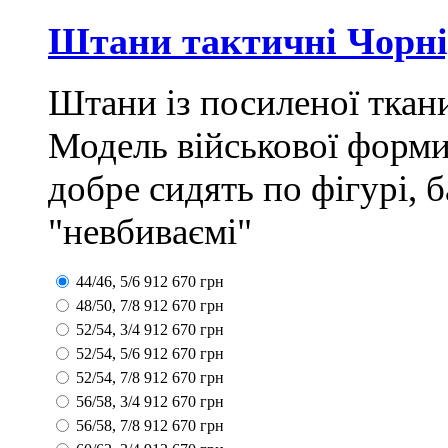
Штани тактичні Чорні,
Штани із посиленої ткан
Модель військової форми 
добре сидять по фігурі, 
"невбиваємі"
44/46, 5/6
912
670
грн
48/50, 7/8
912
670
грн
52/54, 3/4
912
670
грн
52/54, 5/6
912
670
грн
52/54, 7/8
912
670
грн
56/58, 3/4
912
670
грн
56/58, 7/8
912
670
грн