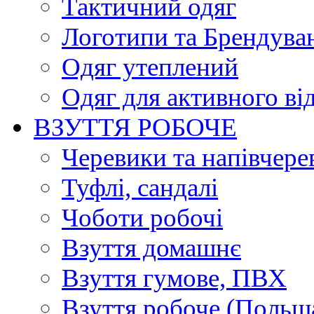
Тактичний одяг
Логотипи та Брендува
Одяг утеплений
Одяг для активного ві
ВЗУТТЯ РОБОЧЕ
Черевики та напівчере
Туфлі, сандалі
Чоботи робочі
Взуття домашнє
Взуття гумове, ПВХ
Взуття робоче (Польщ