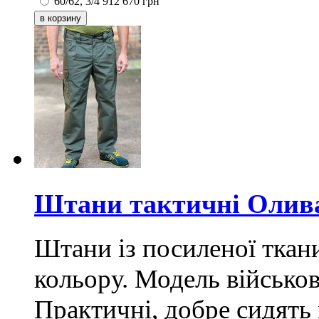
60/62, 3/4
912
670
грн
Штани тактичні Олива
Штани із посиленої ткан
кольору. Модель військов
Практичні, добре сидять 