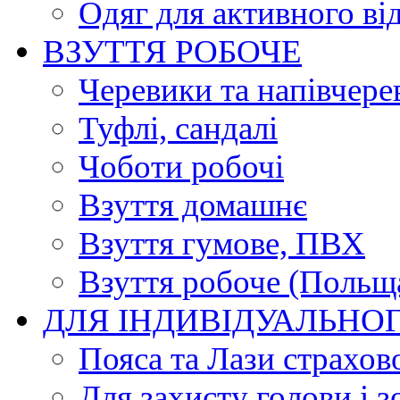
Одяг для активного ві
ВЗУТТЯ РОБОЧЕ
Черевики та напівчере
Туфлі, сандалі
Чоботи робочі
Взуття домашнє
Взуття гумове, ПВХ
Взуття робоче (Польщ
ДЛЯ ІНДИВІДУАЛЬНО
Пояса та Лази страхов
Для захисту голови і з