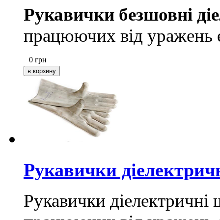
Рукавички безшовні ді
працюючих від уражень 
0
грн
Рукавички діелектрич
Рукавички діелектричні 