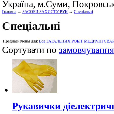
Україна, м.Суми, Покровсь
Головна
→
ЗАСОБИ ЗАХИСТУ РУК
→
Спеціальні
Спеціальні
Предназначены для:
Все
ЗАГАЛЬНИХ РОБІТ
МЕДИЧНІ
СВА
Сортувати по
замовчування
Рукавички діелектричн