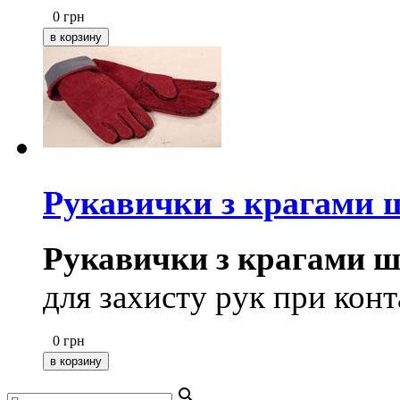
0
грн
Рукавички з крагами 
Рукавички з крагами ш
для захисту рук при кон
0
грн
search