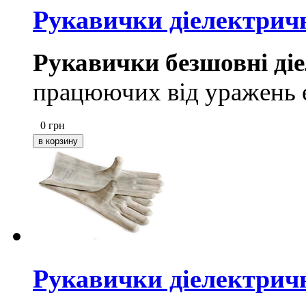
Рукавички діелектричн
Рукавички безшовні ді
працюючих від уражень 
0
грн
Рукавички діелектрич