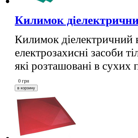
Килимок діелектрични
Килимок діелектричний в
електрозахисні засоби ті
які розташовані в сухих
0
грн