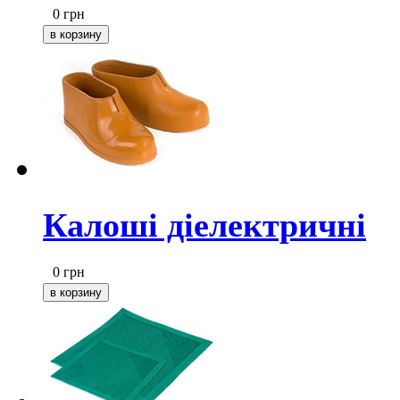
0
грн
Калоші діелектричні
0
грн