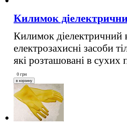
Килимок діелектрични
Килимок діелектричний в
електрозахисні засоби ті
які розташовані в сухих
0
грн