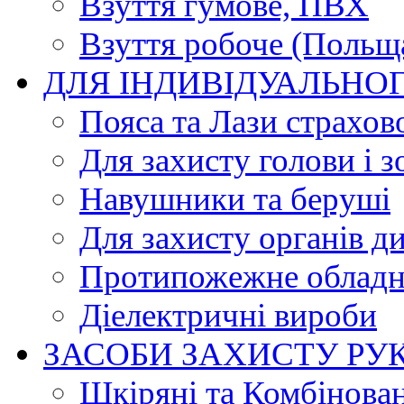
Взуття гумове, ПВХ
Взуття робоче (Польщ
ДЛЯ ІНДИВІДУАЛЬНО
Пояса та Лази страхов
Для захисту голови і з
Навушники та беруші
Для захисту органів д
Протипожежне обладн
Діелектричні вироби
ЗАСОБИ ЗАХИСТУ РУ
Шкіряні та Комбінова