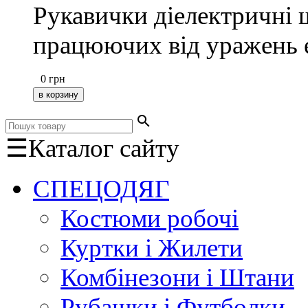
Рукавички діелектричні 
працюючих від уражень 
0
грн
search
☰
Каталог сайту
СПЕЦОДЯГ
Костюми робочі
Куртки і Жилети
Комбінезони і Штани
Рубашки і Футболки