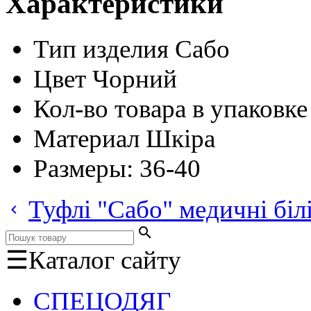
Характеристики
Тип изделия
Сабо
Цвет
Чорний
Кол-во товара в упаковке
Материал
Шкіра
Размеры:
36-40
Туфлі "Сабо" медичні біл
keyboard_arrow_left
search
☰
Каталог сайту
СПЕЦОДЯГ