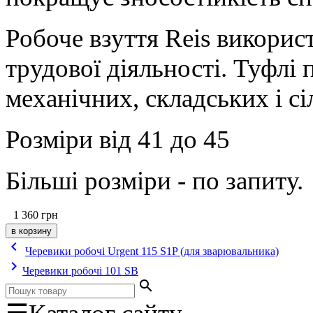
Робоче взуття Reis викорис
трудової діяльності. Туфлі 
механічних, складських і с
Розміри від 41 до 45
Більші розміри - по запиту.
1 360
грн
keyboard_arrow_left
Черевики робочі Urgent 115 S1P (для зварювальника)
keyboard_arrow_right
Черевики робочі 101 SB
search