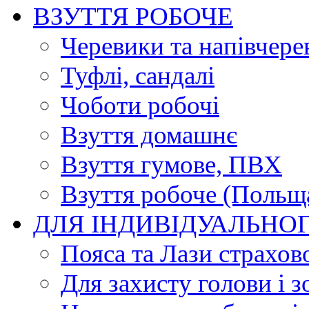
ВЗУТТЯ РОБОЧЕ
Черевики та напівчере
Туфлі, сандалі
Чоботи робочі
Взуття домашнє
Взуття гумове, ПВХ
Взуття робоче (Польщ
ДЛЯ ІНДИВІДУАЛЬНО
Пояса та Лази страхов
Для захисту голови і з