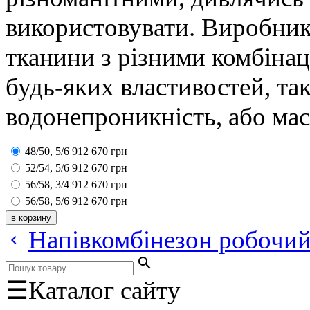
використовувати. Виробник
тканини з різними комбінац
будь-яких властивостей, так
водонепроникність, або ма
48/50, 5/6
912
670
грн
52/54, 5/6
912
670
грн
56/58, 3/4
912
670
грн
56/58, 5/6
912
670
грн
Напівкомбінезон робочи
keyboard_arrow_left
search
☰
Каталог сайту