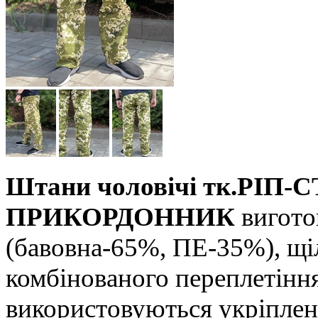
Штани чоловічі тк.РІП-
ПРИКОРДОННИК
вигото
(бавовна-65%, ПЕ-35%), щіль
комбінованого переплетіння
використовуються укріплені