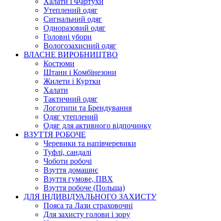
Халати і Фартухи
Утеплений одяг
Сигнальний одяг
Одноразовий одяг
Головні убори
Вологозахисний одяг
ВЛАСНЕ ВИРОБНИЦТВО
Костюми
Штани і Комбінезони
Жилети і Куртки
Халати
Тактичний одяг
Логотипи та Брендування
Одяг утеплений
Одяг для активного відпочинку
ВЗУТТЯ РОБОЧЕ
Черевики та напівчеревики
Туфлі, сандалі
Чоботи робочі
Взуття домашнє
Взуття гумове, ПВХ
Взуття робоче (Польща)
ДЛЯ ІНДИВІДУАЛЬНОГО ЗАХИСТУ
Пояса та Лази страховочні
Для захисту голови і зору