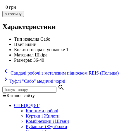
0
грн
Характеристики
Тип изделия
Сабо
Цвет
Білий
Кол-во товара в упаковке
1
Материал
Шкіра
Размеры:
36-40
keyboard_arrow_left
Сандалі робочі з металевим підноском REIS (Польща)
keyboard_arrow_right
Туфлі "Сабо" медичні чорні
search
☰
Каталог сайту
СПЕЦОДЯГ
Костюми робочі
Куртки і Жилети
Комбінезони і Штани
Рубашки і Футболки