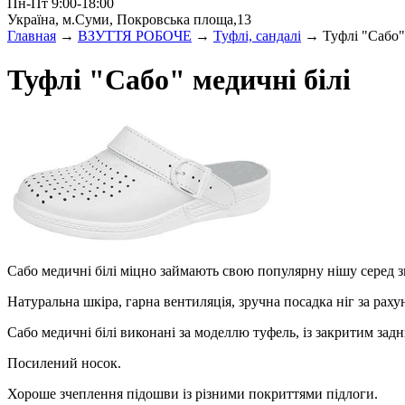
Пн-Пт 9:00-18:00
Україна, м.Суми, Покровська площа,13
Главная
→
ВЗУТТЯ РОБОЧЕ
→
Туфлі, сандалі
→ Туфлі "Сабо" 
Туфлі "Сабо" медичні білі
Сабо медичні білі міцно займають свою популярну нішу серед з
Натуральна шкіра, гарна вентиляція, зручна посадка ніг за раху
Сабо медичні білі виконані за моделлю туфель, із закритим зад
Посилений носок.
Хороше зчеплення підошви із різними покриттями підлоги.