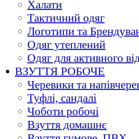
Халати
Тактичний одяг
Логотипи та Брендува
Одяг утеплений
Одяг для активного ві
ВЗУТТЯ РОБОЧЕ
Черевики та напівчере
Туфлі, сандалі
Чоботи робочі
Взуття домашнє
Взуття гумове, ПВХ