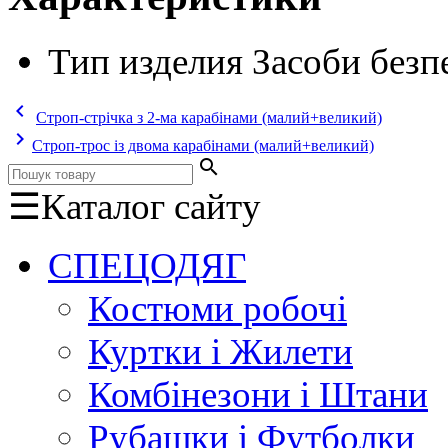
Тип изделия
Засоби безп
keyboard_arrow_left
Строп-стрічка з 2-ма карабінами (малий+великий)
keyboard_arrow_right
Строп-трос із двома карабінами (малий+великий)
search
☰
Каталог сайту
СПЕЦОДЯГ
Костюми робочі
Куртки і Жилети
Комбінезони і Штани
Рубашки і Футболки