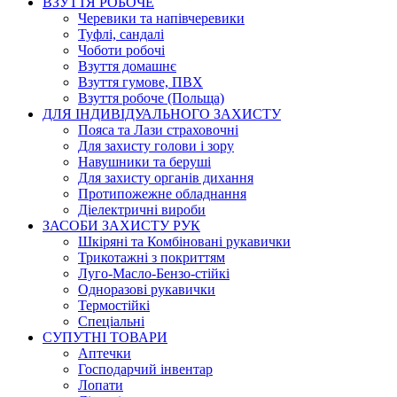
ВЗУТТЯ РОБОЧЕ
Черевики та напівчеревики
Туфлі, сандалі
Чоботи робочі
Взуття домашнє
Взуття гумове, ПВХ
Взуття робоче (Польща)
ДЛЯ ІНДИВІДУАЛЬНОГО ЗАХИСТУ
Пояса та Лази страховочні
Для захисту голови і зору
Навушники та беруші
Для захисту органів дихання
Протипожежне обладнання
Діелектричні вироби
ЗАСОБИ ЗАХИСТУ РУК
Шкіряні та Комбіновані рукавички
Трикотажні з покриттям
Луго-Масло-Бензо-стійкі
Одноразові рукавички
Термостійкі
Спеціальні
СУПУТНІ ТОВАРИ
Аптечки
Господарчий інвентар
Лопати