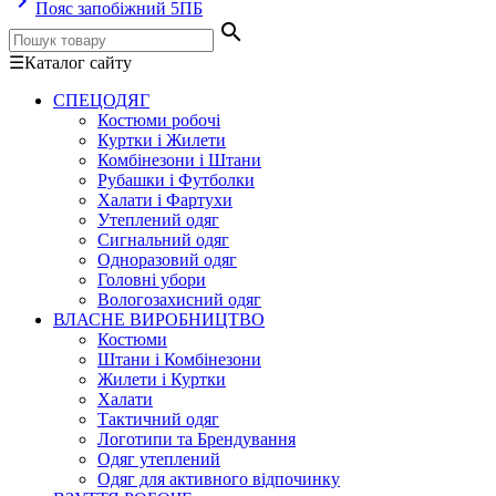
keyboard_arrow_right
Пояс запобіжний 5ПБ
search
☰
Каталог сайту
СПЕЦОДЯГ
Костюми робочі
Куртки і Жилети
Комбінезони і Штани
Рубашки і Футболки
Халати і Фартухи
Утеплений одяг
Сигнальний одяг
Одноразовий одяг
Головні убори
Вологозахисний одяг
ВЛАСНЕ ВИРОБНИЦТВО
Костюми
Штани і Комбінезони
Жилети і Куртки
Халати
Тактичний одяг
Логотипи та Брендування
Одяг утеплений
Одяг для активного відпочинку