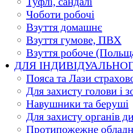
Туфлі, сандалі
Чоботи робочі
Взуття домашнє
Взуття гумове, ПВХ
Взуття робоче (Польщ
ДЛЯ ІНДИВІДУАЛЬНО
Пояса та Лази страхов
Для захисту голови і з
Навушники та беруші
Для захисту органів д
Протипожежне обладн