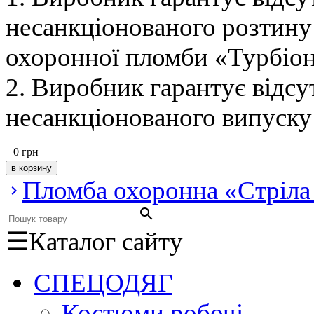
несанкціонованого розтину
охоронної пломби «Турбіон
2. Виробник гарантує відсу
несанкціонованого випуску
0
грн
Пломба охоронна «Стріл
keyboard_arrow_right
search
☰
Каталог сайту
СПЕЦОДЯГ
Костюми робочі