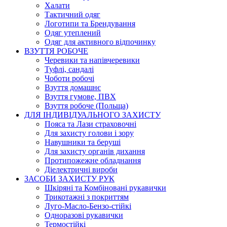
Халати
Тактичний одяг
Логотипи та Брендування
Одяг утеплений
Одяг для активного відпочинку
ВЗУТТЯ РОБОЧЕ
Черевики та напівчеревики
Туфлі, сандалі
Чоботи робочі
Взуття домашнє
Взуття гумове, ПВХ
Взуття робоче (Польща)
ДЛЯ ІНДИВІДУАЛЬНОГО ЗАХИСТУ
Пояса та Лази страховочні
Для захисту голови і зору
Навушники та беруші
Для захисту органів дихання
Протипожежне обладнання
Діелектричні вироби
ЗАСОБИ ЗАХИСТУ РУК
Шкіряні та Комбіновані рукавички
Трикотажні з покриттям
Луго-Масло-Бензо-стійкі
Одноразові рукавички
Термостійкі