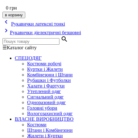
0
грн
keyboard_arrow_left
Рукавички латексні тонкі
keyboard_arrow_right
Рукавички діелектричні безшовні
search
☰
Каталог сайту
СПЕЦОДЯГ
Костюми робочі
Куртки і Жилети
Комбінезони і Штани
Рубашки і Футболки
Халати і Фартухи
Утеплений одяг
Сигнальний одяг
Одноразовий одяг
Головні убори
Вологозахисний одяг
ВЛАСНЕ ВИРОБНИЦТВО
Костюми
Штани і Комбінезони
Жилети і Куртки