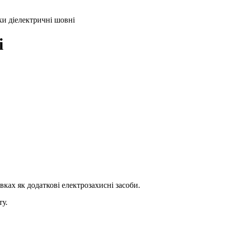
и діелектричні шовні
і
ках як додаткові електрозахисні засоби.
ту.