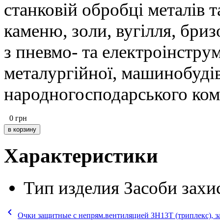
станковій обробці металів т
каменю, золи, вугілля, бриз
з пневмо- та електроінстру
металургійної, машинобудів
народногосподарського ком
0
грн
Характеристики
Тип изделия
Засоби захи
keyboard_arrow_left
Очки защитные с непрям.вентиляцией ЗН13Т (триплекс), 