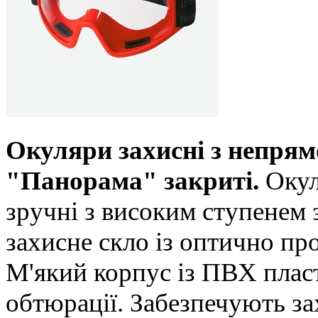
Окуляри захисні з непря
"Панорама" закриті.
Окул
зручні з високим ступенем
захисне скло із оптично про
М'який корпус із ПВХ пла
обтюрації. Забезпечують за