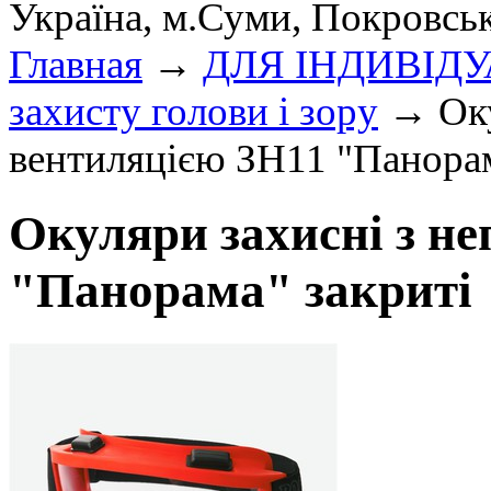
Україна, м.Суми, Покровсь
Главная
→
ДЛЯ ІНДИВІД
захисту голови і зору
→ Оку
вентиляцією ЗН11 "Панорам
Окуляри захисні з н
"Панорама" закриті