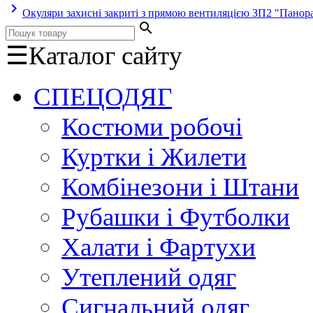
keyboard_arrow_right
Окуляри захисні закриті з прямою вентиляцією ЗП2 "Панора
search
☰
Каталог сайту
СПЕЦОДЯГ
Костюми робочі
Куртки і Жилети
Комбінезони і Штани
Рубашки і Футболки
Халати і Фартухи
Утеплений одяг
Сигнальний одяг