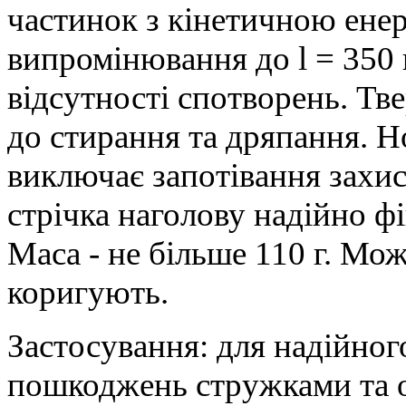
частинок з кінетичною енер
випромінювання до l = 350 
відсутності спотворень. Тв
до стирання та дряпання. Н
виключає запотівання захи
стрічка наголову надійно фі
Маса - не більше 110 г. Мо
коригують.
Застосування: для надійног
пошкоджень стружками та о