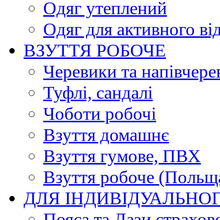
Одяг утеплений
Одяг для активного ві
ВЗУТТЯ РОБОЧЕ
Черевики та напівчере
Туфлі, сандалі
Чоботи робочі
Взуття домашнє
Взуття гумове, ПВХ
Взуття робоче (Польщ
ДЛЯ ІНДИВІДУАЛЬНО
Пояса та Лази страхов