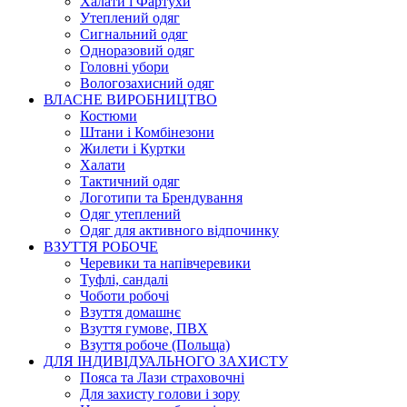
Халати і Фартухи
Утеплений одяг
Сигнальний одяг
Одноразовий одяг
Головні убори
Вологозахисний одяг
ВЛАСНЕ ВИРОБНИЦТВО
Костюми
Штани і Комбінезони
Жилети і Куртки
Халати
Тактичний одяг
Логотипи та Брендування
Одяг утеплений
Одяг для активного відпочинку
ВЗУТТЯ РОБОЧЕ
Черевики та напівчеревики
Туфлі, сандалі
Чоботи робочі
Взуття домашнє
Взуття гумове, ПВХ
Взуття робоче (Польща)
ДЛЯ ІНДИВІДУАЛЬНОГО ЗАХИСТУ
Пояса та Лази страховочні
Для захисту голови і зору