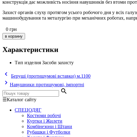
конструкція дає можливість носіння навушників без втоми про
Захист органів слуху протягом усього робочого дня у всіх гал
машинобудування та металургію при механічних роботах, наприкл
0
грн
Характеристики
Тип изделия
Засоби захисту
keyboard_arrow_left
Беруші (протишумові вставки) м.1100
keyboard_arrow_right
Навушники протишумові, імпортні
search
☰
Каталог сайту
СПЕЦОДЯГ
Костюми робочі
Куртки і Жилети
Комбінезони і Штани
Рубашки і Футболки