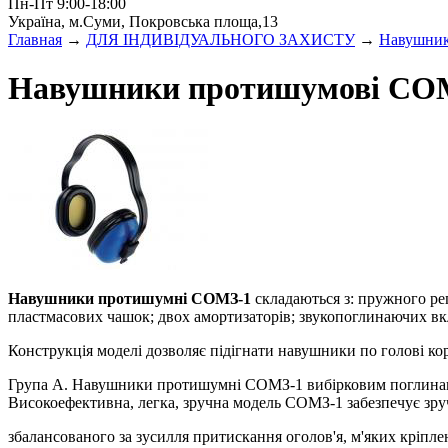
Пн-Пт 9:00-18:00
Україна, м.Суми, Покровська площа,13
Главная
→
ДЛЯ ІНДИВІДУАЛЬНОГО ЗАХИСТУ
→
Навушник
Навушники протишумові СО
Навушники протишумні СОМЗ-1
складаються з: пружного ре
пластмасових чашок; двох амортизаторів; звукопоглинаючих вк
Конструкція моделі дозволяє підігнати навушники по голові кор
Група А. Навушники протишумні СОМЗ-1 вибірковим поглинання
Високоефективна, легка, зручна модель СОМЗ-1 забезпечує зруч
збалансованого за зусилля притискання оголов'я, м'яких кріпл