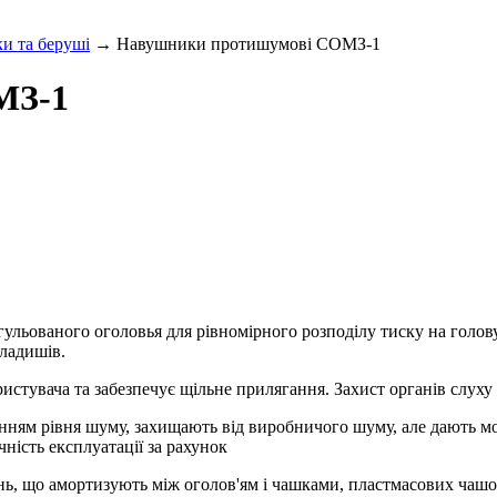
и та беруші
→ Навушники протишумові СОМЗ-1
МЗ-1
гульованого оголовья для рівномірного розподілу тиску на голов
ладишів.
истувача та забезпечує щільне прилягання. Захист органів слуху
м рівня шуму, захищають від виробничого шуму, але дають мож
ність експлуатації за рахунок
ень, що амортизують між оголов'ям і чашками, пластмасових чашо