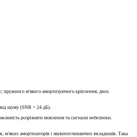
у; пружного м'якого амортизуючого кріплення; двох
 від шуму (SNR = 24 дБ).
ливість розрізняти мовлення та сигнали небезпеки.
к, м'яких амортизаторів і звукопоглинаючих вкладишів. Така