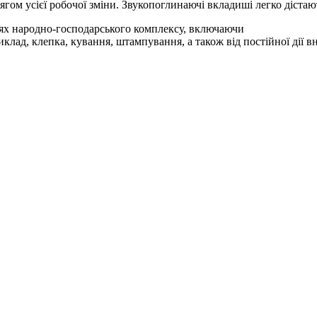
тягом усієї робочої зміни. Звукопоглинаючі вкладиші легко діст
узях народно-господарського комплексу, включаючи
ад, клепка, кування, штампування, а також від постійної дії вн