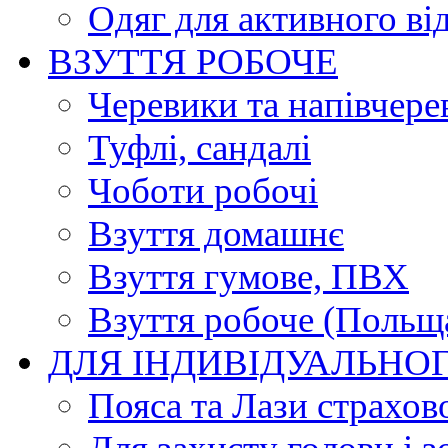
Одяг для активного ві
ВЗУТТЯ РОБОЧЕ
Черевики та напівчере
Туфлі, сандалі
Чоботи робочі
Взуття домашнє
Взуття гумове, ПВХ
Взуття робоче (Польщ
ДЛЯ ІНДИВІДУАЛЬНО
Пояса та Лази страхов