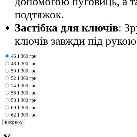
допомогою пуговиць, а 
подтяжок.
Застібка для ключів
: З
ключів завжди під рукою
46
1 300
грн
48
1 300
грн
50
1 300
грн
52
1 300
грн
54
1 300
грн
56
1 300
грн
58
1 300
грн
60
1 300
грн
62
1 300
грн