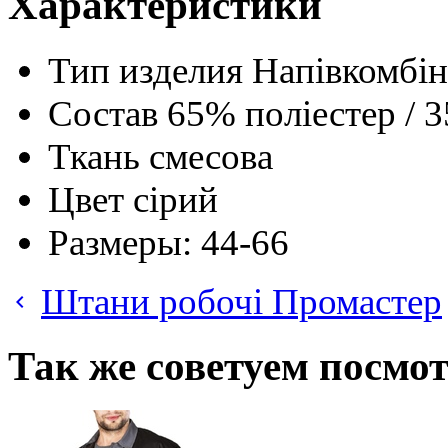
Характеристики
Тип изделия
Напівкомбін
Состав
65% поліестер / 
Ткань
смесова
Цвет
сірий
Размеры:
44-66
Штани робочі Промастер
keyboard_arrow_left
Так же советуем посмо