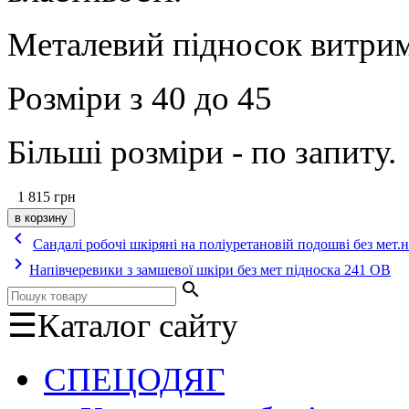
Металевий підносок витрим
Розміри з 40 до 45
Більші розміри - по запиту.
1 815
грн
keyboard_arrow_left
Сандалі робочі шкіряні на поліуретановій подошві без мет.
keyboard_arrow_right
Напівчеревики з замшевої шкіри без мет підноска 241 ОВ
search
☰
Каталог сайту
СПЕЦОДЯГ