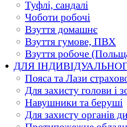
Туфлі, сандалі
Чоботи робочі
Взуття домашнє
Взуття гумове, ПВХ
Взуття робоче (Польщ
ДЛЯ ІНДИВІДУАЛЬНО
Пояса та Лази страхов
Для захисту голови і з
Навушники та беруші
Для захисту органів д
Протипожежне обладн