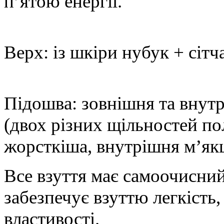
п’ятою енергії.
Верх: із шкіри нубук + сітч
Підошва: зовнішня та внут
(двох різних щільностей по
жорсткіша, внутрішня м’як
Все взуття має самоочисний
забезпечує взуттю легкість,
властивості.