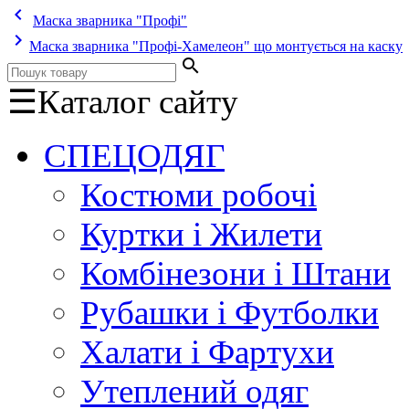
keyboard_arrow_left
Маска зварника "Профі"
keyboard_arrow_right
Маска зварника "Профі-Хамелеон" що монтується на каску
search
☰
Каталог сайту
СПЕЦОДЯГ
Костюми робочі
Куртки і Жилети
Комбінезони і Штани
Рубашки і Футболки
Халати і Фартухи
Утеплений одяг