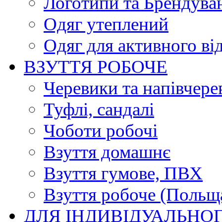
Логотипи та Брендува
Одяг утеплений
Одяг для активного ві
ВЗУТТЯ РОБОЧЕ
Черевики та напівчере
Туфлі, сандалі
Чоботи робочі
Взуття домашнє
Взуття гумове, ПВХ
Взуття робоче (Польщ
ДЛЯ ІНДИВІДУАЛЬНО