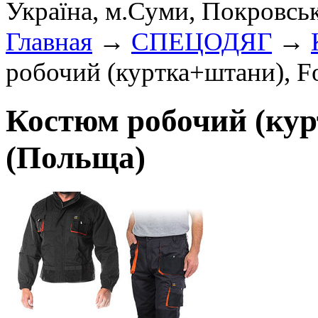
Україна, м.Суми, Покровсь
Главная
→
СПЕЦОДЯГ
→
робочий (куртка+штани), F
Костюм робочий (кур
(Польща)