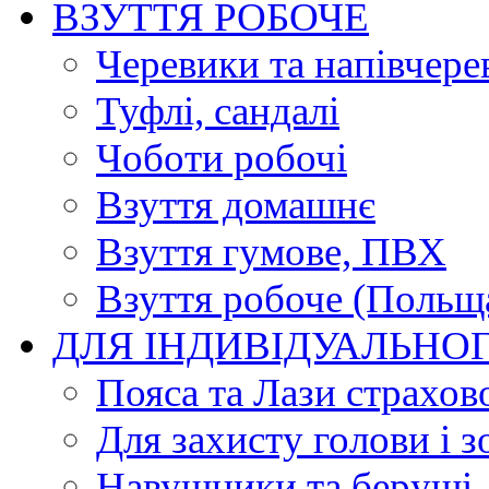
ВЗУТТЯ РОБОЧЕ
Черевики та напівчере
Туфлі, сандалі
Чоботи робочі
Взуття домашнє
Взуття гумове, ПВХ
Взуття робоче (Польщ
ДЛЯ ІНДИВІДУАЛЬНО
Пояса та Лази страхов
Для захисту голови і з
Навушники та беруші