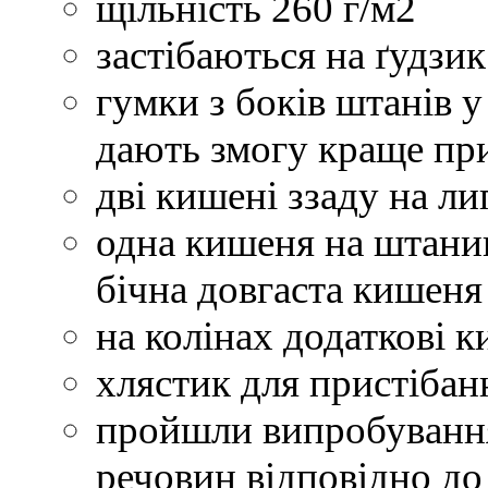
щільність 260 г/м2
застібаються на ґудзик
гумки з боків штанів 
дають змогу краще при
дві кишені ззаду на ли
одна кишеня на штанин
бічна довгаста кишеня
на колінах додаткові к
хлястик для пристібан
пройшли випробування 
речовин відповідно д