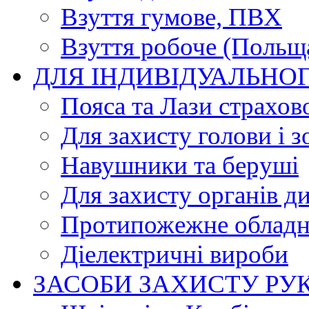
Взуття гумове, ПВХ
Взуття робоче (Польщ
ДЛЯ ІНДИВІДУАЛЬНО
Пояса та Лази страхов
Для захисту голови і з
Навушники та беруші
Для захисту органів д
Протипожежне обладн
Діелектричні вироби
ЗАСОБИ ЗАХИСТУ РУ