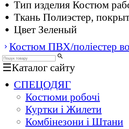
Тип изделия
Костюм раб
Ткань
Полиэстер, покр
Цвет
Зеленый
Костюм ПВХ/поліестер во
keyboard_arrow_right
search
☰
Каталог сайту
СПЕЦОДЯГ
Костюми робочі
Куртки і Жилети
Комбінезони і Штани