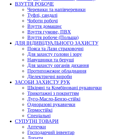
ВЗУТТЯ РОБОЧЕ
Черевики та напівчеревики
Туфлі, сандалі
Чоботи робочі
Взуття домашнє
Взуття гумове, ПВХ
Взуття робоче (Польща)
ДЛЯ ІНДИВІДУАЛЬНОГО ЗАХИСТУ
Пояса та Лази страховочні
Для захисту голови і зору
Навушники та беруші
Для захисту органів дихання
Протипожежне обладнання
Діелектричні вироби
ЗАСОБИ ЗАХИСТУ РУК
Шкіряні та Комбіновані рукавички
Трикотажні з покриттям
Луго-Масло-Бензо-стійкі
Одноразові рукавички
Термостійкі
Спеціальні
СУПУТНІ ТОВАРИ
Аптечки
Господарчий інвентар
Лопати