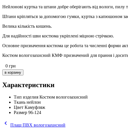
Нейлонові куртка та штани добре оберігають від вологи, пилу
Штани кріпляться за допомогою гумки, куртка з капюшоном зас
Велика кількість кишень.
Для надійності шви костюма укріплені міцною стрічкою.
Основне призначення костюма це робота та численні форми акт
Костюм вологозахисний КМФ призначений для прання і досить 
0
грн
Характеристики
Тип изделия
Костюм вологозахисний
Ткань
нейлон
Цвет
Камуфляж
Размер
96-124
keyboard_arrow_left
Плащ ПВХ вологозахисний