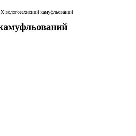
 вологозахисний камуфльований
 камуфльований