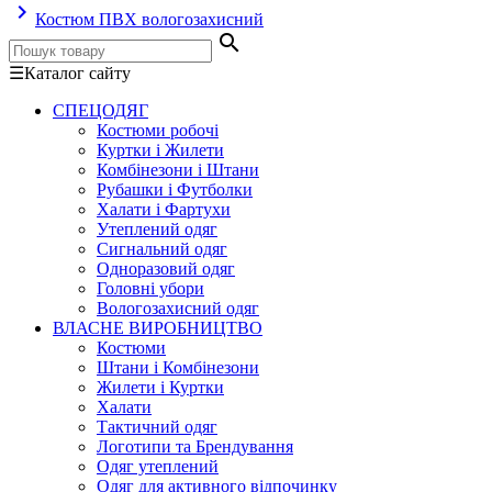
keyboard_arrow_right
Костюм ПВХ вологозахисний
search
☰
Каталог сайту
СПЕЦОДЯГ
Костюми робочі
Куртки і Жилети
Комбінезони і Штани
Рубашки і Футболки
Халати і Фартухи
Утеплений одяг
Сигнальний одяг
Одноразовий одяг
Головні убори
Вологозахисний одяг
ВЛАСНЕ ВИРОБНИЦТВО
Костюми
Штани і Комбінезони
Жилети і Куртки
Халати
Тактичний одяг
Логотипи та Брендування
Одяг утеплений
Одяг для активного відпочинку