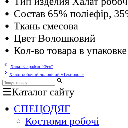
Тип изделия
Халат робо
Состав
65% поліефір, 35
Ткань
смесова
Цвет
Волошковий
Кол-во товара в упаковке
keyboard_arrow_left
Халат-Сарафан "Фея"
keyboard_arrow_right
Халат робочий чоловічий «Технолог»
search
☰
Каталог сайту
СПЕЦОДЯГ
Костюми робочі