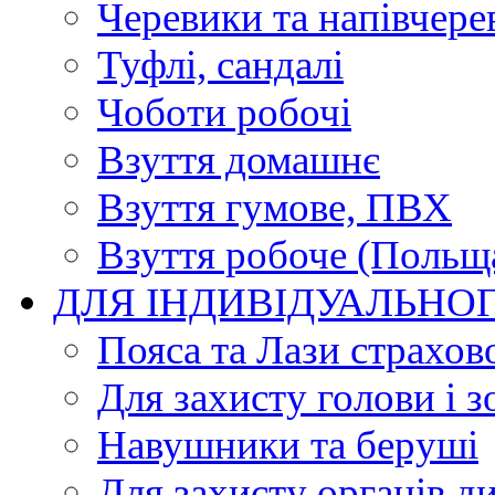
Черевики та напівчере
Туфлі, сандалі
Чоботи робочі
Взуття домашнє
Взуття гумове, ПВХ
Взуття робоче (Польщ
ДЛЯ ІНДИВІДУАЛЬНО
Пояса та Лази страхов
Для захисту голови і з
Навушники та беруші
Для захисту органів д