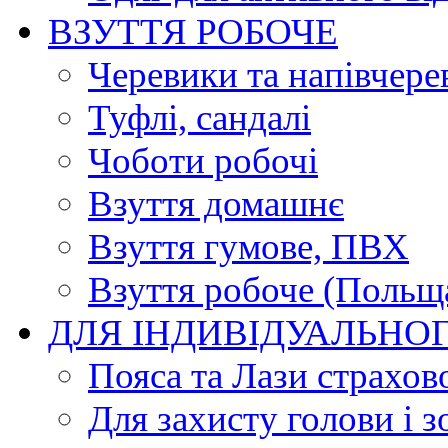
ВЗУТТЯ РОБОЧЕ
Черевики та напівчере
Туфлі, сандалі
Чоботи робочі
Взуття домашнє
Взуття гумове, ПВХ
Взуття робоче (Польщ
ДЛЯ ІНДИВІДУАЛЬНО
Пояса та Лази страхов
Для захисту голови і з