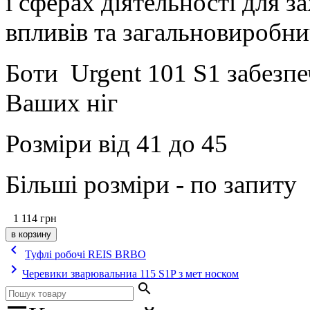
і сферах діятельності для з
впливів та загальновиробни
Боти Urgent 101 S1 забезпе
Ваших ніг
Розміри від 41 до 45
Більші розміри - по запиту
1 114
грн
keyboard_arrow_left
Туфлі робочі REIS BRBO
keyboard_arrow_right
Черевики зварювальниа 115 S1P з мет носком
search