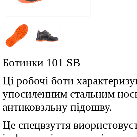
Ботинки 101 SB
Ці робочі боти характеризу
упосиленним стальним носк
антиковзльну підошву.
Це спецвзуття виористовуєт