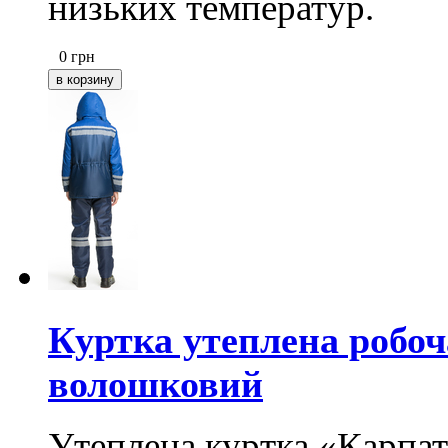
низьких температур.
0
грн
Куртка утеплена робоч
волошковий
Утеплена куртка «Карпат