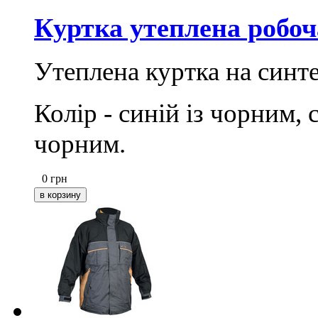
Куртка утеплена робоч
Утеплена куртка на синт
Колір - синій із чорним, 
чорним.
0
грн