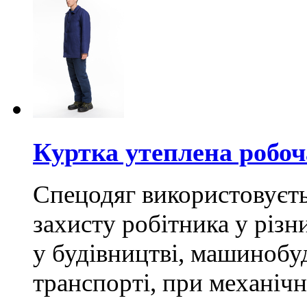
Куртка утеплена робоча
Спецодяг використовуєть
захисту робітника у різн
у будівництві, машинобуд
транспорті, при механічн