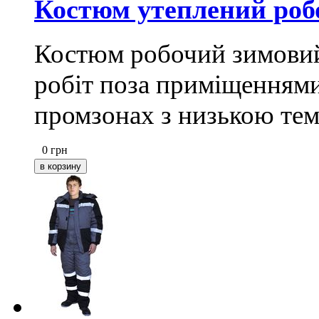
Костюм утеплений роб
Костюм робочий зимовий
робіт поза приміщеннями
промзонах з низькою те
0
грн