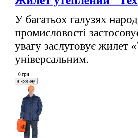
Жилет утеплений "Тех
У багатьох галузях народ
промисловості застосову
увагу заслуговує жилет «
універсальним.
0
грн