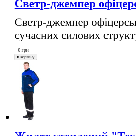
Светр-джемпер офіцер
Светр-джемпер офіцерсь
сучасних силових структ
0
грн