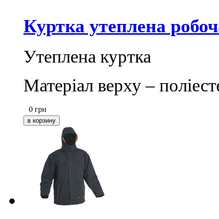
Куртка утеплена робо
Утеплена куртка
Матеріал верху – поліес
0
грн