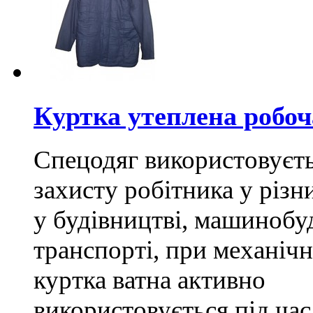
Куртка утеплена робоч
Спецодяг використовуєть
захисту робітника у різн
у будівництві, машинобуд
транспорті, при механічн
куртка ватна активно
використовується під ча