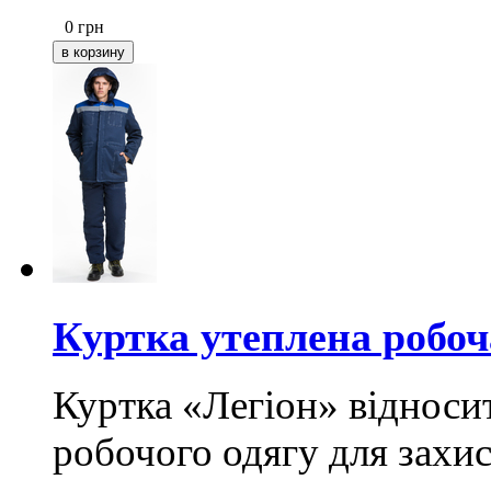
0
грн
Куртка утеплена робоч
Куртка «Легіон» відноси
робочого одягу для захист