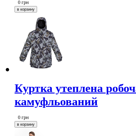
0
грн
Куртка утеплена робоч
камуфльований
0
грн