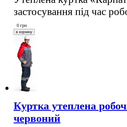
застосування під час ро
0
грн
Куртка утеплена робоч
червоний