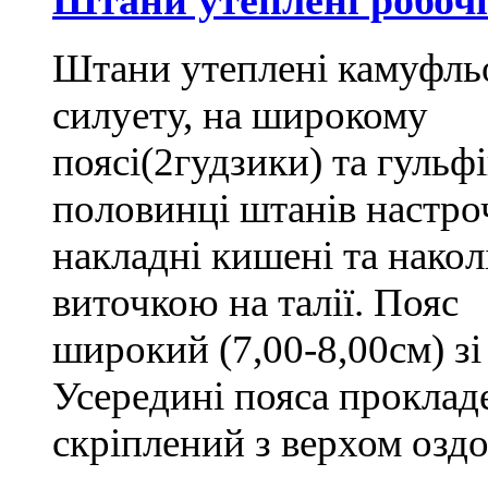
Штани утеплені камуфльо
силуету, на широкому
поясі(2гудзики) та гульф
половинці штанів настро
накладні кишені та накол
виточкою на талії. Пояс
широкий (7,00-8,00см) зі
Усередині пояса проклад
скріплений з верхом озд