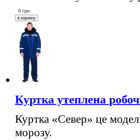
0
грн
Куртка утеплена робо
Куртка «Север» це модель
морозу.