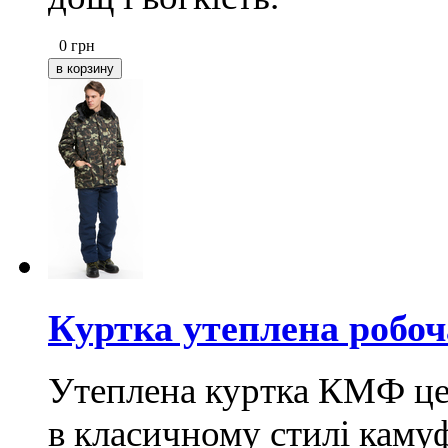
0
грн
Куртка утеплена робоч
Утеплена куртка КМФ це 
в класичному стилі каму