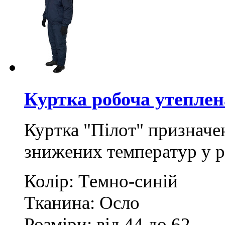
Куртка робоча утеплен
Куртка "Пілот" призначе
знижених температур у р
Колір: Темно-синій
Тканина: Осло
Розміри: від 44 до 62