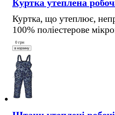
Куртка утеплена робоч
Куртка, що утеплює, неп
100% поліестерове мікр
0
грн
Штани утеплені робочі