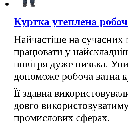
Куртка утеплена робоч
Найчастіше на сучасних 
працювати у найскладніш
повітря дуже низька. Ун
допоможе робоча ватна к
Її здавна використовувал
довго використовуватиму
промислових сферах.