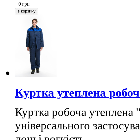
0
грн
Куртка утеплена робо
Куртка робоча утеплена "
універсального застосува
дощ і вогкість.