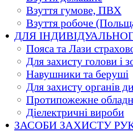
Взуття гумове, ПВХ
Взуття робоче (Польщ
ДЛЯ ІНДИВІДУАЛЬНО
Пояса та Лази страхов
Для захисту голови і з
Навушники та беруші
Для захисту органів д
Протипожежне обладн
Діелектричні вироби
ЗАСОБИ ЗАХИСТУ РУ