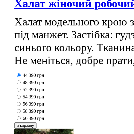
Халат жіночий робочи
Халат модельного крою з 
під манжет. Застібка: гуд
синього кольору. Тканин
Не меніться, добре прати
44
390
грн
48
390
грн
52
390
грн
54
390
грн
56
390
грн
58
390
грн
60
390
грн