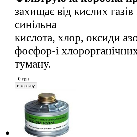
захищає від кислих газів 
синільна
кислота, хлор, оксиди аз
фосфор-і хлорорганічних 
туману.
0
грн