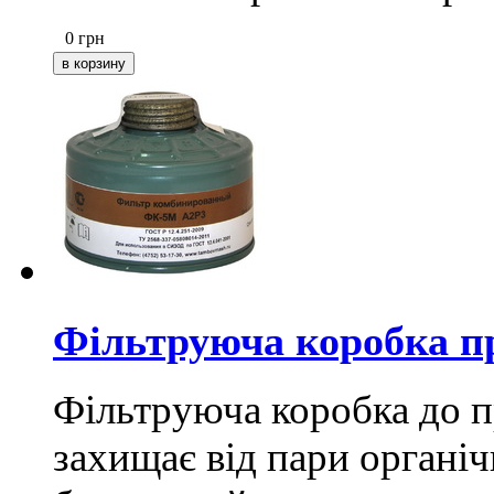
0
грн
Фільтруюча коробка пр
Фільтруюча коробка до п
захищає від пари органіч