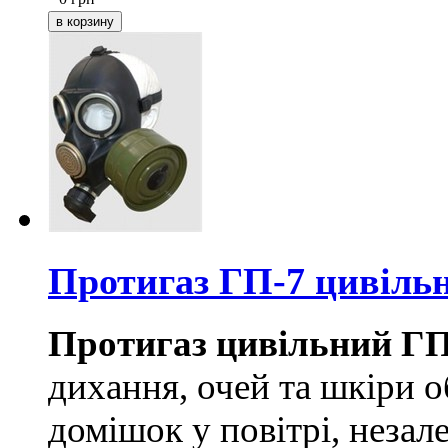
Протигаз ГП-7 цивіль
Протигаз цивільний ГП
дихання, очей та шкіри 
домішок у повітрі, незале