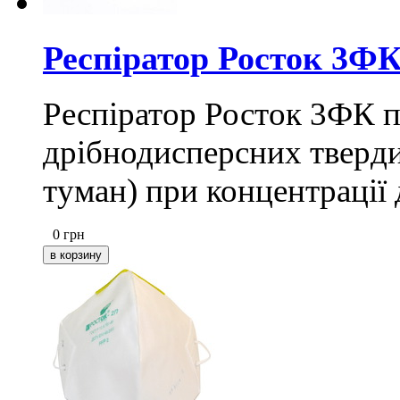
Респіратор Росток 3Ф
Респіратор Росток 3ФК п
дрібнодисперсних твердих
туман) при концентрації 
0
грн