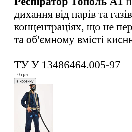
Респіратор Тополь А1
п
дихання від парів та газ
концентраціях, що не пе
та об'ємному вмісті кис
ТУ У 13486464.005-97
0
грн