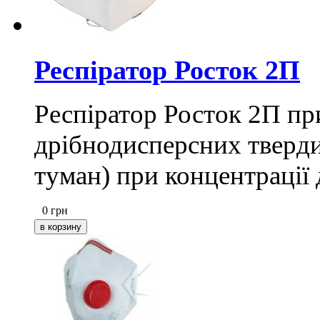
Респіратор Росток 2П
Респіратор Росток 2П пр
дрібнодисперсних твердих
туман) при концентрації 
0
грн