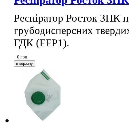
Респіратор Росток 3ПК
Респіратор Росток 3ПК п
грубодисперсних твердих
ГДК (FFP1).
0
грн