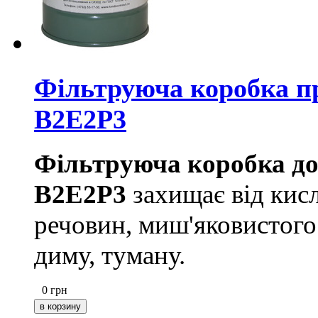
Фільтруюча коробка пр
В2Е2P3
Фільтруюча коробка до
В2Е2P3
захищає від кисл
речовин, миш'яковистого
диму, туману.
0
грн