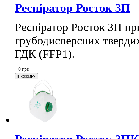
Респіратор Росток 3П
Респіратор Росток 3П пр
грубодисперсних твердих
ГДК (FFP1).
0
грн