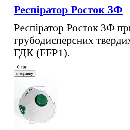
Респіратор Росток 3Ф
Респіратор Росток 3Ф пр
грубодисперсних твердих
ГДК (FFP1).
0
грн