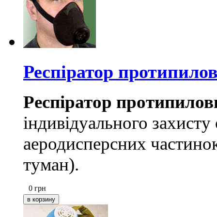
Респіратор протипило
Респіратор протипило
індивідуального захисту 
аеродисперсних частинок
туман).
0
грн