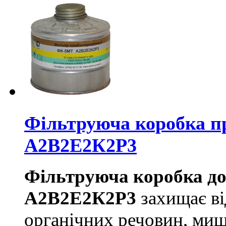
Фільтруюча коробка пр
А2В2Е2К2P3
Фільтруюча коробка до
А2В2Е2К2P3
захищає від
органічних речовин, миш