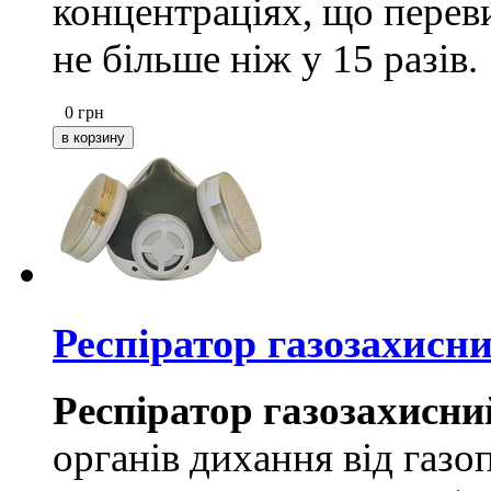
концентраціях, що пере
не більше ніж у 15 разів.
0
грн
Респіратор газозахисн
Респіратор газозахисн
органів дихання від газ