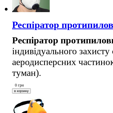
Респіратор протипило
Респіратор протипило
індивідуального захисту 
аеродисперсних частинок
туман).
0
грн