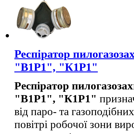
Респіратор пилогазоз
"В1Р1", "К1Р1"
Респіратор пилогазоза
"В1Р1", "К1Р1"
признач
від паро- та газоподібни
повітрі робочої зони ви