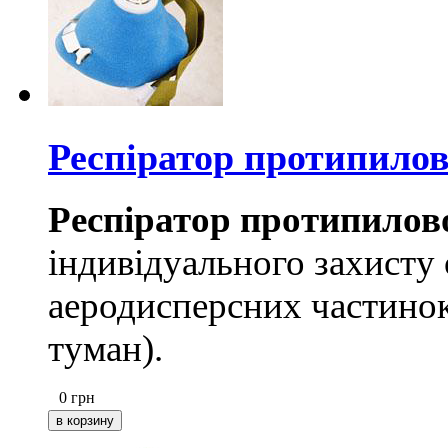
Респіратор протипило
Респіратор протипилов
індивідуального захисту 
аеродисперсних частинок
туман).
0
грн