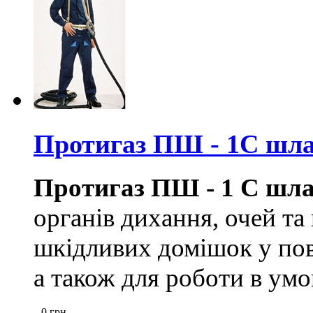
Протигаз ПШ - 1С шл
Протигаз ПШ - 1 С шл
органів дихання, очей та
шкідливих домішок у пові
а також для роботи в умо
0
грн