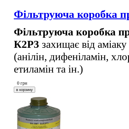
Фільтруюча коробка пр
Фільтруюча коробка пр
К2P3
захищає від аміаку
(анілін, дифеніламін, хло
етиламін та ін.)
0
грн