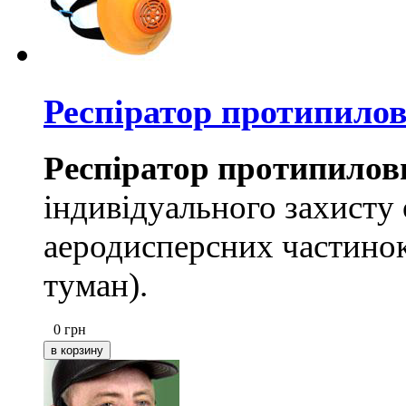
Респіратор протипило
Респіратор протипилов
індивідуального захисту 
аеродисперсних частинок
туман).
0
грн