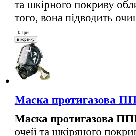
та шкірного покриву обл
того, вона підводить очи
0
грн
Маска протигазова П
Маска протигазова ПП
очей та шкіряного покри